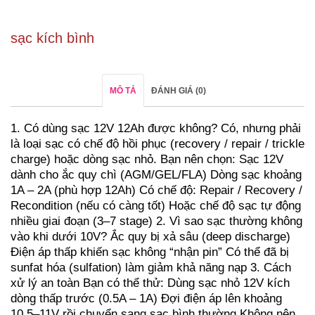
sạc kích bình
MÔ TẢ
ĐÁNH GIÁ (0)
1. Có dùng sạc 12V 12Ah được không?
Có, nhưng phải
là loại sạc có chế độ hồi phục (recovery / repair / trickle
charge) hoặc dòng sạc nhỏ.
Bạn nên chọn:
Sạc 12V
dành cho ắc quy chì (AGM/GEL/FLA)
Dòng sạc khoảng
1A – 2A (phù hợp 12Ah)
Có chế độ:
Repair / Recovery /
Recondition (nếu có càng tốt)
Hoặc chế độ sạc tự động
nhiều giai đoạn (3–7 stage)
2. Vì sao sạc thường không
vào khi dưới 10V?
Ắc quy bị xả sâu (deep discharge)
Điện áp thấp khiến sạc không “nhận pin”
Có thể đã bị
sunfat hóa (sulfation) làm giảm khả năng nạp
3. Cách
xử lý an toàn
Bạn có thể thử:
Dùng sạc nhỏ 12V kích
dòng thấp trước (0.5A – 1A)
Đợi điện áp lên khoảng
10.5–11V rồi chuyển sang sạc bình thường
Không nên