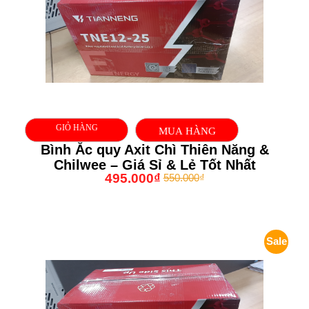
GIỎ HÀNG
MUA HÀNG
Bình Ắc quy Axit Chì Thiên Năng &
Chilwee – Giá Sỉ & Lẻ Tốt Nhất
495.000
₫
550.000
₫
Sale