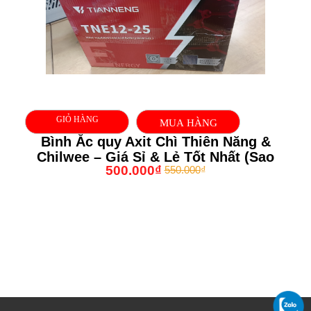
GIỎ HÀNG
MUA HÀNG
Bình Ắc quy Axit Chì Thiên Năng &
Chilwee – Giá Sỉ & Lẻ Tốt Nhất (Sao
500.000
₫
550.000
₫
chép)