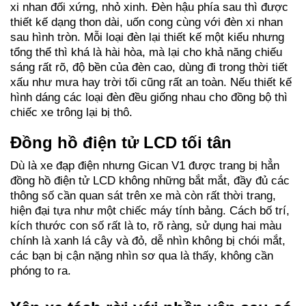
xi nhan đối xứng, nhỏ xinh. Đèn hậu phía sau thì được
thiết kế dạng thon dài, uốn cong cùng với đèn xi nhan
sau hình tròn. Mỗi loại đèn lại thiết kế một kiểu nhưng
tổng thể thì khá là hài hòa, mà lại cho khả năng chiếu
sáng rất rõ, độ bền của đèn cao, dùng đi trong thời tiết
xấu như mưa hay trời tối cũng rất an toàn. Nếu thiết kế
hình dáng các loại đèn đều giống nhau cho đồng bộ thì
chiếc xe trông lại bị thô.
Đồng hồ điện tử LCD tối tân
Dù là xe đạp điện nhưng Gican V1 được trang bị hẳn
đồng hồ điện tử LCD không những bắt mắt, đầy đủ các
thông số cần quan sát trên xe mà còn rất thời trang,
hiện đại tựa như một chiếc máy tính bảng. Cách bố trí,
kích thước con số rất là to, rõ ràng, sử dụng hai màu
chính là xanh lá cây và đỏ, dễ nhìn không bị chói mắt,
các bạn bị cận nặng nhìn sơ qua là thấy, không cần
phóng to ra.