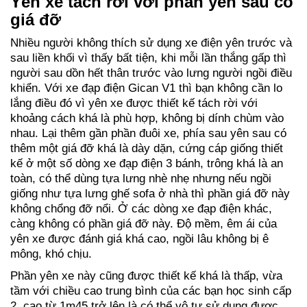
Yên xe tách rời với phần yên sau có
giá đỡ
Nhiều người không thích sử dụng xe điện yên trước và
sau liền khối vì thấy bất tiện, khi mỗi lần thắng gấp thì
người sau dồn hết thân trước vào lưng người ngồi điều
khiển. Với xe đạp điện Gican V1 thì bạn không cần lo
lắng điều đó vì yên xe được thiết kế tách rời với
khoảng cách khá là phù hợp, không bị dính chùm vào
nhau. Lại thêm gần phần đuôi xe, phía sau yên sau có
thêm một giá đỡ khá là dày dặn, cứng cáp giống thiết
kế ở một số dòng xe đạp điện 3 bánh, trông khá là an
toàn, có thể dùng tựa lưng nhè nhẹ nhưng nếu ngồi
giống như tựa lưng ghế sofa ở nhà thì phần giá đỡ này
không chổng đỡ nổi. Ở các dòng xe đạp điện khác,
càng không có phần giá đỡ này. Độ mềm, êm ái của
yên xe được đánh giá khá cao, ngồi lâu không bị ê
mông, khó chịu.
Phần yên xe này cũng được thiết kế khá là thấp, vừa
tầm với chiều cao trung bình của các bạn học sinh cấp
2, cao từ 1m45 trở lên là có thể vô tư sử dụng được