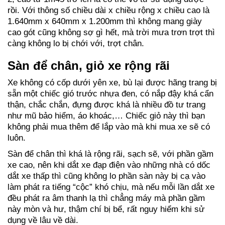
rồi. Với thông số chiều dài x chiều rộng x chiều cao là
1.640mm x 640mm x 1.200mm thì không mang giày
cao gót cũng không sợ gì hết, mà trời mưa trơn trợt thì
càng không lo bị chới với, trợt chân.
Sàn để chân, giỏ xe rộng rãi
Xe không có cốp dưới yên xe, bù lại được hãng trang bị
sẵn một chiếc gió trước nhựa đen, có nắp đậy khá cẩn
thận, chắc chắn, đựng được khá là nhiều đồ tư trang
như mũ bảo hiểm, áo khoác,… Chiếc giỏ này thì bạn
không phải mua thêm để lắp vào mà khi mua xe sẽ có
luôn.
Sàn để chân thì khá là rộng rãi, sạch sẽ, với phần gầm
xe cao, nên khi dắt xe đạp điện vào những nhà có dốc
dắt xe thấp thì cũng không lo phần sàn này bị cạ vào
làm phát ra tiếng “cộc” khó chịu, mà nếu mỗi lần dắt xe
đều phát ra âm thanh lạ thì chẳng máy mà phần gầm
này mòn và hư, thậm chí bị bể, rất nguy hiểm khi sử
dụng về lâu về dài.