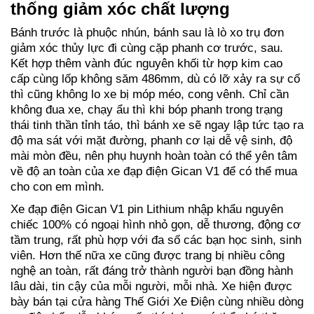
thống giảm xóc chất lượng
Bánh trước là phuộc nhún, bánh sau là lò xo trụ đơn
giảm xóc thủy lực đi cùng cặp phanh cơ trước, sau.
Kết hợp thêm vành đúc nguyên khối từ hợp kim cao
cấp cùng lốp không săm 486mm, dù có lỡ xảy ra sự cố
thì cũng không lo xe bị móp méo, cong vênh. Chỉ cần
không đua xe, chạy ẩu thì khi bóp phanh trong trạng
thái tinh thần tỉnh táo, thì bánh xe sẽ ngay lập tức tạo ra
độ ma sát với mặt đường, phanh cơ lại dễ vệ sinh, độ
mài mòn đều, nên phụ huynh hoàn toàn có thể yên tâm
về độ an toàn của xe đạp điện Gican V1 để có thể mua
cho con em mình.
Xe đạp điện Gican V1 pin Lithium nhập khẩu nguyên
chiếc 100% có ngoại hình nhỏ gọn, dễ thương, động cơ
tầm trung, rất phù hợp với đa số các bạn học sinh, sinh
viên. Hơn thế nữa xe cũng được trang bị nhiều công
nghệ an toàn, rất đáng trở thành người bạn đồng hành
lâu dài, tin cậy của mỗi người, mỗi nhà. Xe hiện được
bày bán tại cửa hàng Thế Giới Xe Điện cùng nhiều dòng