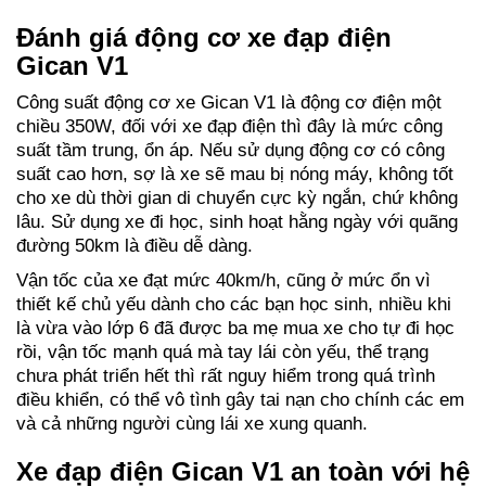
Đánh giá động cơ xe đạp điện
Gican V1
Công suất động cơ xe Gican V1 là động cơ điện một
chiều 350W, đối với xe đạp điện thì đây là mức công
suất tầm trung, ổn áp. Nếu sử dụng động cơ có công
suất cao hơn, sợ là xe sẽ mau bị nóng máy, không tốt
cho xe dù thời gian di chuyển cực kỳ ngắn, chứ không
lâu. Sử dụng xe đi học, sinh hoạt hằng ngày với quãng
đường 50km là điều dễ dàng.
Vận tốc của xe đạt mức 40km/h, cũng ở mức ổn vì
thiết kế chủ yếu dành cho các bạn học sinh, nhiều khi
là vừa vào lớp 6 đã được ba mẹ mua xe cho tự đi học
rồi, vận tốc mạnh quá mà tay lái còn yếu, thể trạng
chưa phát triển hết thì rất nguy hiểm trong quá trình
điều khiển, có thể vô tình gây tai nạn cho chính các em
và cả những người cùng lái xe xung quanh.
Xe đạp điện Gican V1 an toàn với hệ