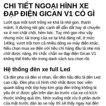
CHI TIẾT NGOẠI HÌNH XE
ĐẠP ĐIỆN GICAN V1 CÓ GÌ
Lướt qua một lượt trông xe khá là nhỏ gọn, thanh
mảnh, ít đường nét góc cạnh dễ dẫn dắt hay di chuyển
xe ở nơi chật chội, hẻm hóc. Tuy nhỏ gọn như vậy
nhưng mức tải trọng của xe lại khá đáng nể, ở mức
140kg, vượt trội hơn cả nhiều dòng xe máy điện khác.
Nếu chọn mua xe điện với tiêu chí hàng đầu là nhẹ mà
chở được nặng, thì chắc chắn xe đạp điện Gican V1
không thể thiếu tên trong danh sách lựa chọn rồi.
Hệ thống đèn xe full Led
Cả đèn pha và đèn xi nhan, lẫn đèn hậu đều là đèn Led
cao cấp. Đèn pha có hình chữ nhật được bọc viền
quanh bằng một lớp hợp kim giúp đèn trông không bị
yếu ớt vì được gắn trên dàn áo trước của xe có kích
thước không quá lớn. Nhìn xuống một xíu ở phần dưới
của mặt trước dàn áo xe này thì sẽ thấy ngay hai đèn