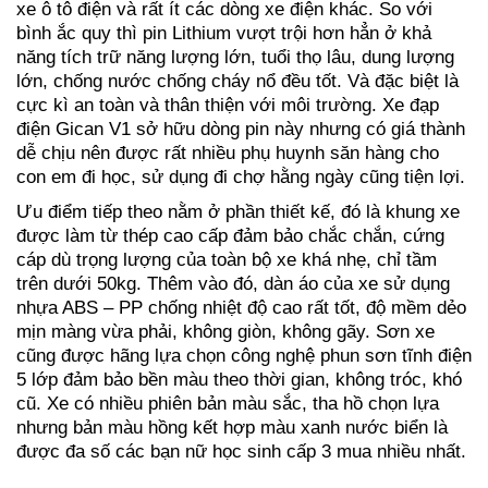
xe ô tô điện và rất ít các dòng xe điện khác. So với
bình ắc quy thì pin Lithium vượt trội hơn hẳn ở khả
năng tích trữ năng lượng lớn, tuổi thọ lâu, dung lượng
lớn, chống nước chống cháy nổ đều tốt. Và đặc biệt là
cực kì an toàn và thân thiện với môi trường. Xe đạp
điện Gican V1 sở hữu dòng pin này nhưng có giá thành
dễ chịu nên được rất nhiều phụ huynh săn hàng cho
con em đi học, sử dụng đi chợ hằng ngày cũng tiện lợi.
Ưu điểm tiếp theo nằm ở phần thiết kế, đó là khung xe
được làm từ thép cao cấp đảm bảo chắc chắn, cứng
cáp dù trọng lượng của toàn bộ xe khá nhẹ, chỉ tầm
trên dưới 50kg. Thêm vào đó, dàn áo của xe sử dụng
nhựa ABS – PP chống nhiệt độ cao rất tốt, độ mềm dẻo
mịn màng vừa phải, không giòn, không gãy. Sơn xe
cũng được hãng lựa chọn công nghệ phun sơn tĩnh điện
5 lớp đảm bảo bền màu theo thời gian, không tróc, khó
cũ. Xe có nhiều phiên bản màu sắc, tha hồ chọn lựa
nhưng bản màu hồng kết hợp màu xanh nước biển là
được đa số các bạn nữ học sinh cấp 3 mua nhiều nhất.