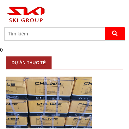
0
DỰ ÁN THỰC TẾ