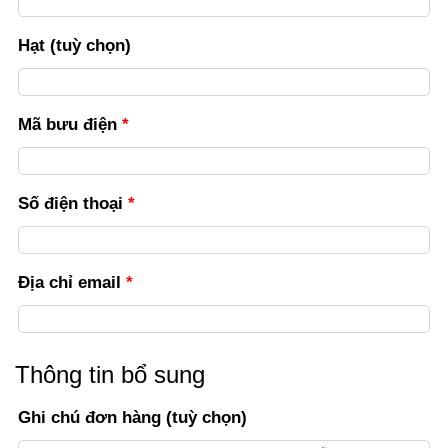
căn
Hạt
(tuỳ chọn)
hộ,
toà
Mã bưu điện
*
nhà,..
(tuỳ
chọn)
(tuỳ
Số điện thoại
*
chọn)
Địa chỉ email
*
Thông tin bổ sung
Ghi chú đơn hàng
(tuỳ chọn)